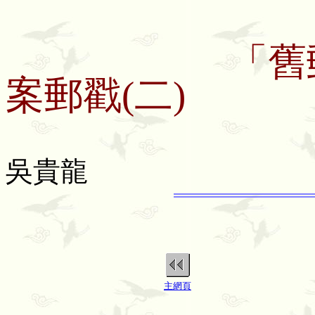
「舊郵政總
案郵戳(二)
吳貴龍
主網頁