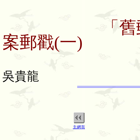
「舊郵政總
案郵戳(一)
吳貴龍
主網頁