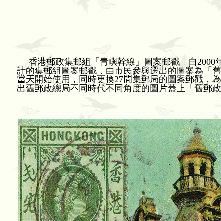
香港郵政集郵組「青嶼幹線」圖案郵戳，自
2000
計的集郵組圖案郵戳，由市民參與選出的圖案為「舊
當天
開始使用，同時更換
27
間
集郵局的圖案郵戳，為
出舊郵政總局不同時代不同角度的圖片蓋上「舊郵政