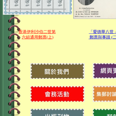
香港伊利沙伯二世第
「愛德華八世
六組通用郵票(上)
郵票與事蹟 (二