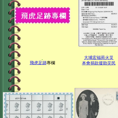
大埔宏福苑火災
飛虎足跡
專欄
本會捐款援助災民