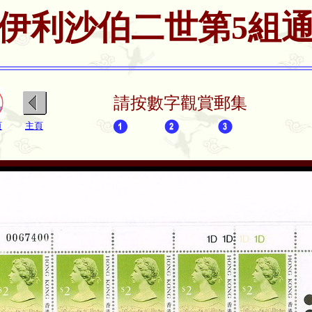
伊利沙伯二世第5組
請按數字觀賞郵集
頁
主頁