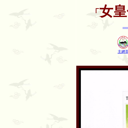
女皇
「
主網