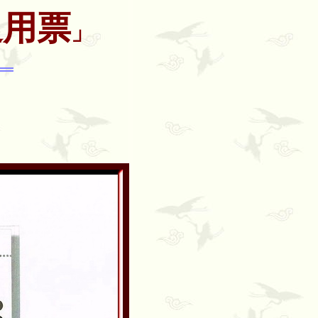
通用票
」