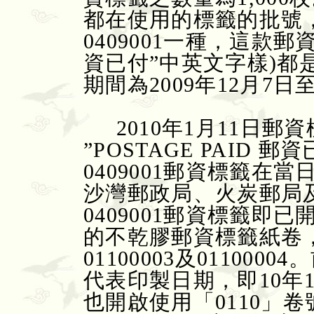
都在使用的標籤的批號，
0409001一種，這款郵資標
資已付”中英文字樣)都
期間為2009年12月7日至
2010年1月11日郵
”POSTAGE PAID 
0409001郵資標籤
沙灣郵政局、火炭郵局
0409001郵資標籤即已
的不乾膠郵資標籤紙卷，卷
01100003及011000
代表印製日期，即10年
也開啟使用「0110」卷