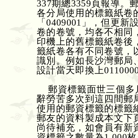
337期總3359頁報
各分局使用的標籤紙卷
「0409001」，但
卷的卷號，均各不相同
印機上的舊標籤紙卷後
籤紙卷各有不同卷號，
識別。例如長沙灣郵局
設計當天即換上01100001
郵資標籤面世三個多
辭勞苦多次到這四間郵
使用的郵資標籤的標籤
郵友的資料製成本文下
尚待補充，如會員有新
資標籤之數量為1,00