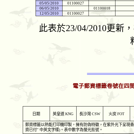
05/05/2010
01100027
06/05/2010
01100018
12/05/2010
01100027
此表於
23/04/2010
更新，
電子郵資標籤卷號在四
日期
英皇道
KNG
長沙灣
CSW
火炭
FOT
郵資標籤以熱能打印機印製，擁有防偽特徽，在紫外光下呈現香
資已付
”
中英文字樣
)
。表中數字為螢光批號。