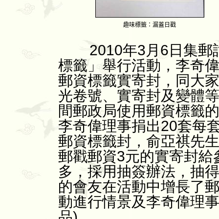
趣味標籤：漏蓋日戳
2010年3月6日集
標籤」舉行活動，李奇
郵資標籤實寄封，同大
光卷號、實寄封及變體
間郵政局使用郵資標籤
李奇偉理事捐出20套每
郵資標籤封，俞亞祺先生
郵戳郵資3元的實寄封給
多，採用抽簽辦法，抽
的會友在活動中增長了郵
動進行情景及李奇偉理
品)