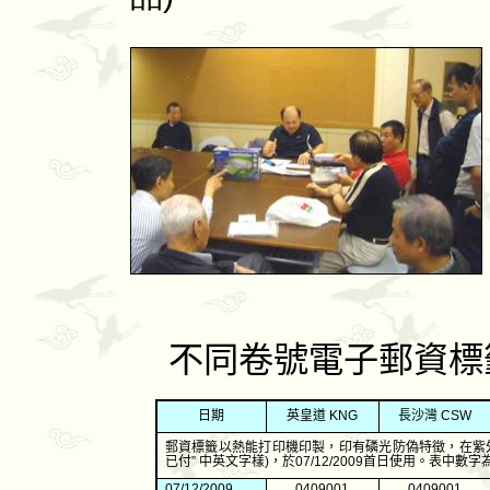
不同卷號電子郵資標
日期
英皇道
KNG
長沙灣
CSW
郵資標籤以熱能打印機印製，印有磷光防偽特徵，在紫
已付
”
中英文字樣
)
，於
07/12/2009
首日使用。表中數字
07/12/2009
0409001
0409001