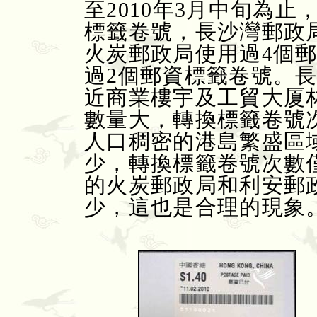
至2010年3月中旬為
標籤卷號，長沙灣郵政
火炭郵政局使用過4個
過2個郵資標籤卷號。
近商業樓宇及工貿大厦
數量大，轉換標籤卷號
人口稠密的港島繁盛區
少，轉換標籤卷號次數
的火炭郵政局和利安郵
少，這也是合理的現象