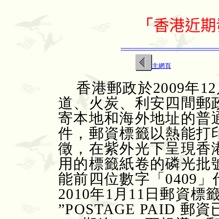
「
香港近期
主網頁
香港郵政於
2009年
道、火炭、利安四間郵
寄本地和海外地址的普
件，郵資標籤以熱能打
徵，在紫外光下呈現香
用的標籤紙卷的磷光批號
能前四位數字「0409」
2010年1月11日郵資
”POSTAGE PAID