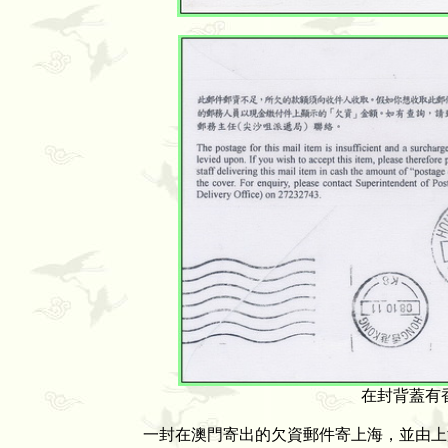
在封背蓋有香
一封在澳門寄出的欠資郵件寄上海，並由上