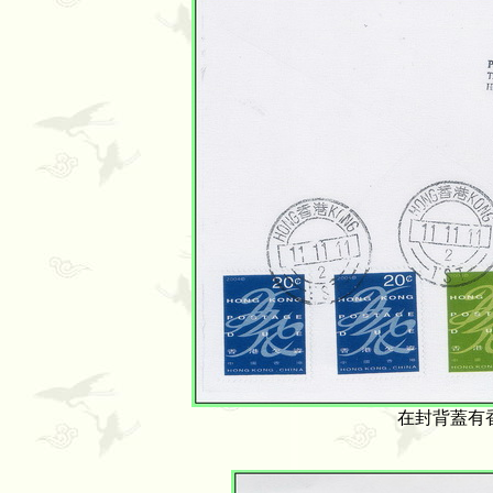
在封背蓋有香