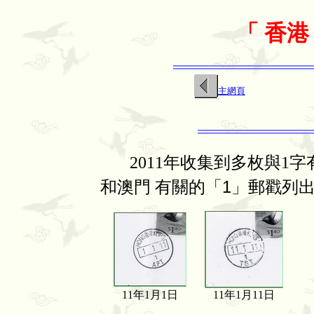
「
香港
主網頁
石
2011
年
收集到多枚與1字
1
和澳門 有關的「
」郵戳列
11年1月1日
11年1月11日