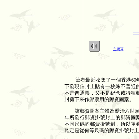
主網頁
筆者最近收集了一個香港
60
下發現信封上貼有一枚殊不普通
不是普通票，又不是紀念或特種
封剪下來作郵票用的郵資圖案。
該郵資圖案主體為喬治六世
年所發行郵資掛號封上的郵資圖
不同尺碼的郵資掛號封，所以單
確定是從何等尺碼的郵資掛號封上