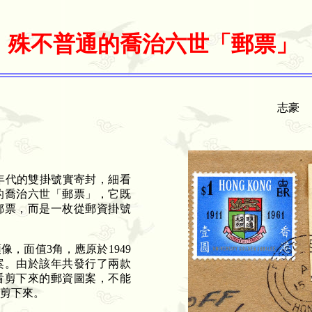
殊不普通的喬治六世「郵票」
志豪
年代的雙掛號實寄封，細看
的喬治六世「郵票」，它既
郵票，而是一枚從郵資掛號
頭像，面值
3
角，應原於
1949
案。由於該年共發行了兩款
看剪下來的郵資圖案，不能
剪下來。