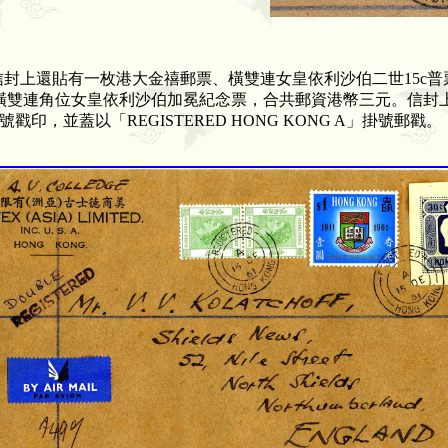
上還貼有一枚港大金禧郵票、橫雙連女皇依利沙伯二世
15c
普
橫雙連角位女皇依利沙伯加冕紀念票，合共郵資港幣三元。信封
號戳印，並蓋以「
REGISTERED HONG KONG A
」掛號郵戳。