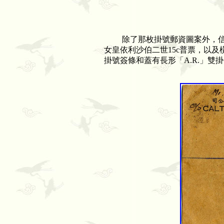
除了那枚掛號郵資圖案外，信封
女皇依利沙伯二世
15c
普票，以及
掛號簽條和蓋有長形「
A.R.
」雙掛