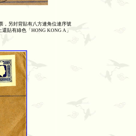
票，另封背貼有八方連角位連序號
上還貼有綠色「
HONG KONG A
」