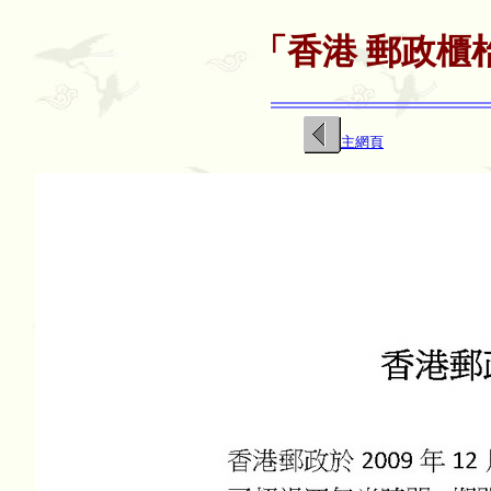
「
香港 郵政櫃
主網頁