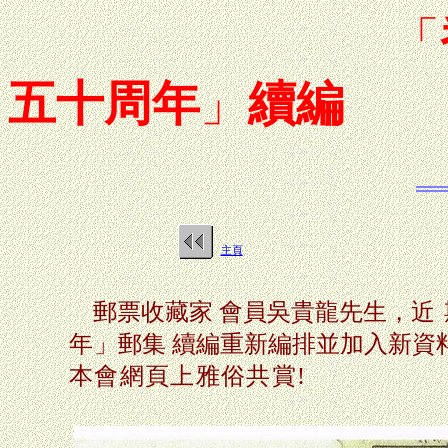
「
五十周年
」
續編
主頁
郵票收藏家 會員吳貴龍先生，
近
年
」
郵集 續編
重新編排並加入新資
本會網頁上雅俗共賞!