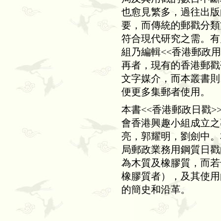
也愈見繁多，過往出版
要，而傳統的郵戳分類
符合現代研究之需。有
組乃編輯
<<
香港郵政用
再者，現有的香港郵戳
文字媒介，而本叢書則
便更多集郵者使用。
本書
<<
香港郵政日戳
>
會香港興趣小組成立之
亮，郭耀明，劉劍中。
局郵政業務用鋼質日戳
為木質及橡膠質，而若
橡膠質者），及其使用
的簡史和沿革。