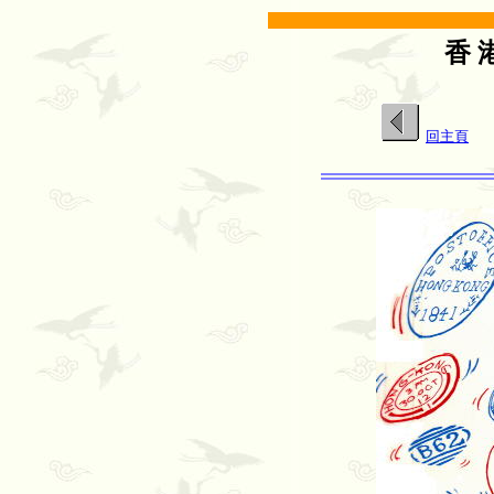
香 
回主頁