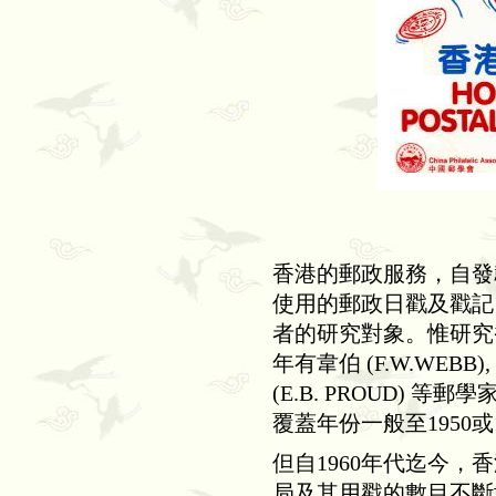
香港的郵政服務，自發
使用的郵政日戳及戳記
者的研究對象。惟研究
年有韋伯
(F.W.WEBB),
(E.B. PROUD)
等郵學
覆蓋年份一般至
1950
或
但自
1960
年代迄今，香
局及其用戳的數目不斷